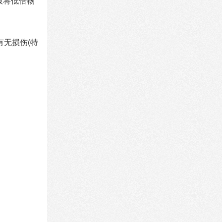
般将低倍物
有无损伤(特