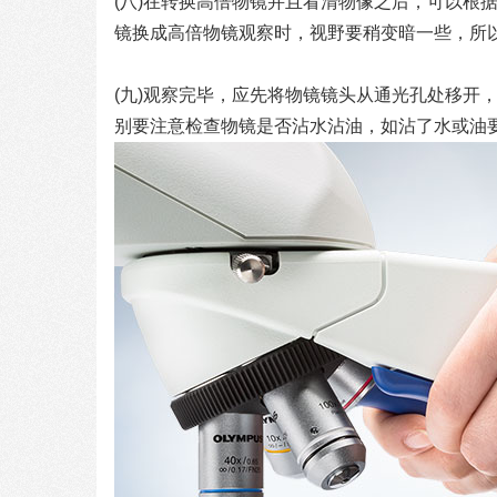
(八)在转换高倍物镜并且看清物像之后，可以根
镜换成高倍物镜观察时，视野要稍变暗一些，所以
(九)观察完毕，应先将物镜镜头从通光孔处移开，
别要注意检查物镜是否沾水沾油，如沾了水或油