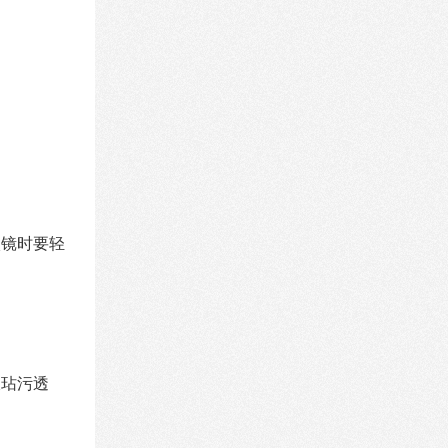
微镜时要轻
液玷污透