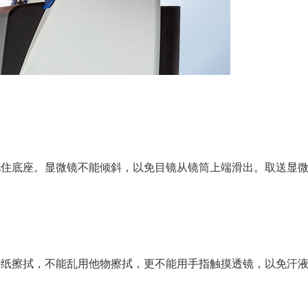
托住底座。显微镜不能倾斜，以免目镜从镜筒上端滑出。取送显
头纸擦拭，不能乱用他物擦拭，更不能用手指触摸透镜，以免汗