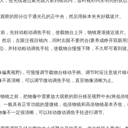
i大，使光线通过聚光器入射到镜筒内，这时视野内呈明亮的状态
被观察的部分位于通光孔的正中央，然后用标本夹夹好载玻片。
。观察之前，先转动粗动调焦手轮，使载物台上升，物镜逐渐接近玻片
。然后，左眼注视目镜内，同时右眼不要闭合(要养成睁开双眼用
图)，并转动粗动调焦手轮，使载物台慢慢下降，不久即可看到玻
物像偏离视野)，可慢慢调节载物台移动手柄。调节时应注意玻片移
像不甚清晰，可以调节微动调焦手轮，直至物像清晰为止。
倍物镜之前，把物像中需要放大观察的部分移至视野中央(将低倍
)。一般具有正常功能的显微镜，低倍物镜和高倍物镜基本齐焦，
物像不一定很清晰，可以转动微动调焦手轮进行调节。