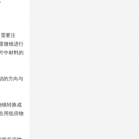
。
。需要注
显微镜进行
片中材料的
动的方向与
物镜转换成
在用低倍物