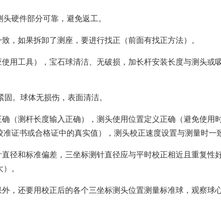
测头硬件部分可靠，避免返工。
一致，如果拆卸了测座，要进行找正（前面有找正方法）。
应使用工具），宝石球清洁、无破损，加长杆安装长度与测头或
节紧固。球体无损伤，表面清洁。
正确（测杆长度输入正确），测头使用位置定义正确（避免使用
校准证书或合格证中的真实值），测头校正速度设置与测量时一
针直径和标准偏差，三坐标测针直径应与平时校正相近且重复性
大）。
果外，还要用校正后的各个三坐标测头位置测量标准球，观察球