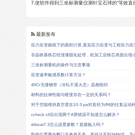
7.使软件得到三坐标测量仪测针宝石球的“等效直
最新发布
应力应变曲线下的面积计算,真实应力应变与工程应力应
非晶铁基铁芯经浸漆固化处理，机加工后铁芯表面出现小
三坐标测量机的操作与注意事项
应变速率敏感系数计算方法？
40Cr无缝钢管（冷轧不退火态）晶相组织
材料的拉伸性能与硬度存在一定的关系吗？
对于空能维持真空度在10-3 pa对直径为Φ8的往复运
ccheck cif后出现两个A类错误不知道怎么解决？
ddscat7.3怎么设置参数？直接输入吗？
取样位置要在断口且参差不齐，直径达不到3MM片，怎