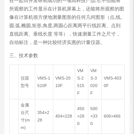
在一起而开发研制成功的一项高科技产品.它不但能将
所观察的工件显示在计算机屏幕上，还能将所观察的图
像在计算机很方便地测量图形的任何几何图形（点,线,
圆,弧,椭圆,矩形,角度,两圆心距离两平行线距离、点到
直线距离、垂线长度 等等），快速测量工件之尺寸，
自动标注，是一种比较经济实惠的计量仪器。
三、技术参数
VM
VM
仪器
VMS-1
VMS-20
S-2
S-3
VMS-403
型号
510F
10F
515
020
0F
F
F
金属
450
500
台尺
354×2
404×228
×28
×33
606×466
寸(m
28
0
0
m)