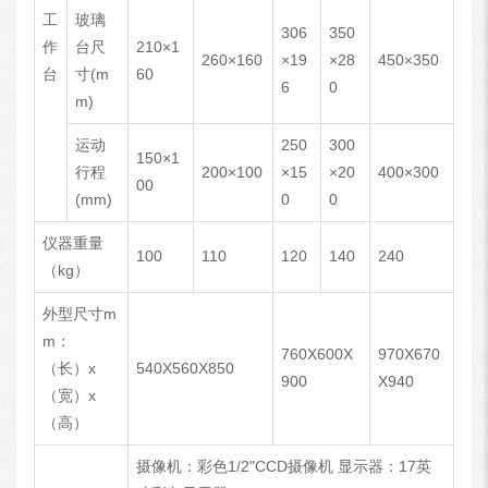
工
玻璃
306
350
作
台尺
210×1
260×160
×19
×28
450×350
台
寸(m
60
6
0
m)
运动
250
300
150×1
行程
200×100
×15
×20
400×300
00
(mm)
0
0
仪器重量
100
110
120
140
240
（kg）
外型尺寸m
m：
760X600X
970X670
（长）x
540X560X850
900
X940
（宽）x
（高）
摄像机：彩色1/2"CCD摄像机 显示器：17英