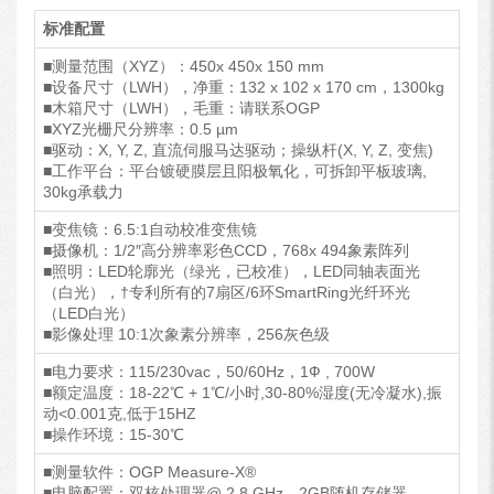
标准配置
■测量范围（XYZ）：450x 450x 150 mm
■设备尺寸（LWH），净重：132 x 102 x 170 cm，1300kg
■木箱尺寸（LWH），毛重：请联系OGP
■XYZ光栅尺分辨率：0.5 µm
■驱动：X, Y, Z, 直流伺服马达驱动；操纵杆(X, Y, Z, 变焦)
■工作平台：平台镀硬膜层且阳极氧化，可拆卸平板玻璃,
30kg承载力
■变焦镜：6.5:1自动校准变焦镜
■摄像机：1/2″高分辨率彩色CCD，768x 494象素阵列
■照明：LED轮廓光（绿光，已校准），LED同轴表面光
（白光），†专利所有的7扇区/6环SmartRing光纤环光
（LED白光）
■影像处理 10:1次象素分辨率，256灰色级
■电力要求：115/230vac，50/60Hz，1Ф , 700W
■额定温度：18-22℃ + 1℃/小时,30-80%湿度(无冷凝水),振
动<0.001克,低于15HZ
■操作环境：15-30℃
■测量软件：OGP Measure-X®
■电脑配置：双核处理器@ 2.8 GHz，2GB随机存储器，