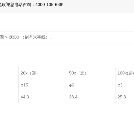
也欢迎您电话咨询：
4000-135-686
!
围 > Ø300 （刻有米字线）。
20x（选）
50x（选）
100x(选
φ15
φ6
φ3
44.3
38.4
25.3