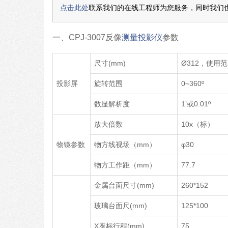
点击此处
联系我们的在线工程师为您服务，同时我们
一、CPJ-3007反像
测量投影仪
参数
尺寸(mm)
Ø312，使用范
投影屏
旋转范围
0~360º
数显解析度
1’或0.01º
放大倍数
10x（标）
物镜参数
物方线视场（mm）
φ30
物方工作距（mm）
77.7
金属台面尺寸(mm)
260*152
玻璃台面尺(mm)
125*100
X座标行程(mm)
75