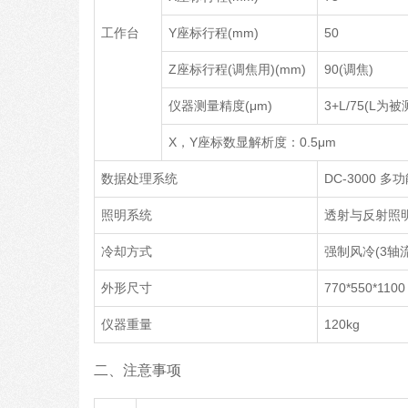
工作台
Y座标行程(mm)
50
Z座标行程(调焦用)(mm)
90(调焦)
仪器测量精度(μm)
3+L/75(L
X，Y座标数显解析度：0.5μm
数据处理系统
DC-3000
照明系统
透射与反射照明
冷却方式
强制风冷(3轴
外形尺寸
770*550*1100
仪器重量
120kg
二、注意事项